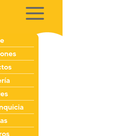
a
e
iones
ctos
ría
res
anquicia
as
ros