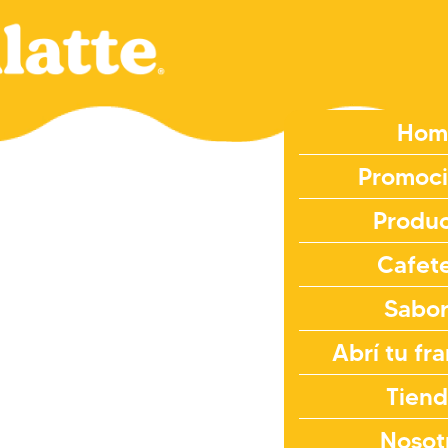
Hom
Promoc
Produ
Cafete
Sabo
Abrí tu fr
Tiend
Nosot